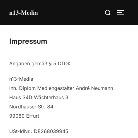
Zum
Suchen
n13-Media
Inhalt
SEITEN
nach:
springen
Impressum
Angaben gemäß § 5 DDG:
n13-Media
Inh. Diplom Mediengestalter André Neumann
Haus 34D Wächterhaus 3
Nordhäuser Str. 84
99089 Erfurt
USt-IdNr.: DE268039945