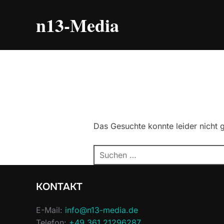
Zum
n13-Media
Inhalt
springen
Das Gesuchte konnte leider nicht g
Suchen
nach:
KONTAKT
E-Mail:
info@n13-media.de
Telefon: ‭
+49 361 21296287