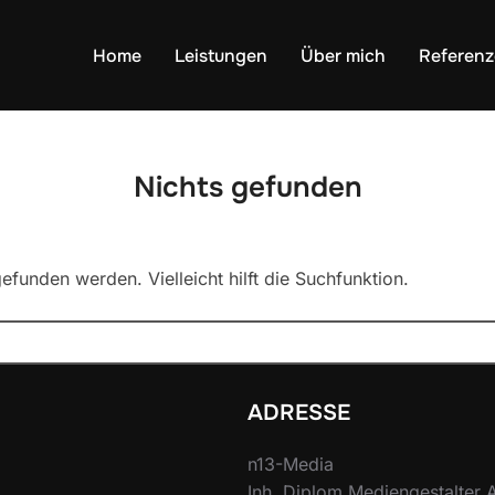
Home
Leistungen
Über mich
Referen
Nichts gefunden
efunden werden. Vielleicht hilft die Suchfunktion.
ADRESSE
n13-Media
Inh. Diplom Mediengestalter