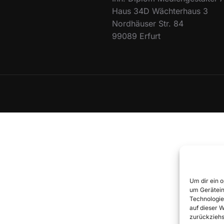
Haus 34D Wächterhaus 3
Nordhäuser Str. 84
99089 Erfurt
Um dir ein 
um Gerätein
Technologie
auf dieser 
zurückziehs